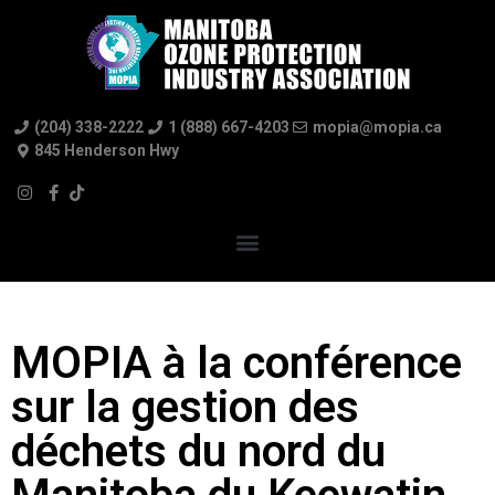
(204) 338-2222
1 (888) 667-4203
mopia@mopia.ca
845 Henderson Hwy
MOPIA à la conférence
sur la gestion des
déchets du nord du