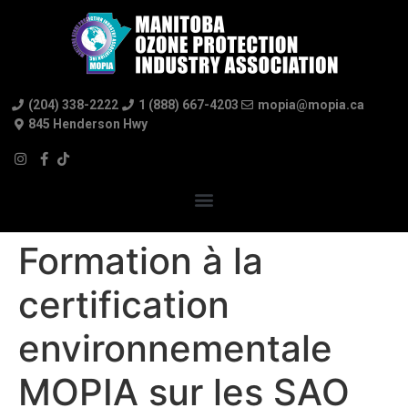
(204) 338-2222
1 (888) 667-4203
mopia@mopia.ca
845 Henderson Hwy
Formation à la
certification
environnementale
MOPIA sur les SAO