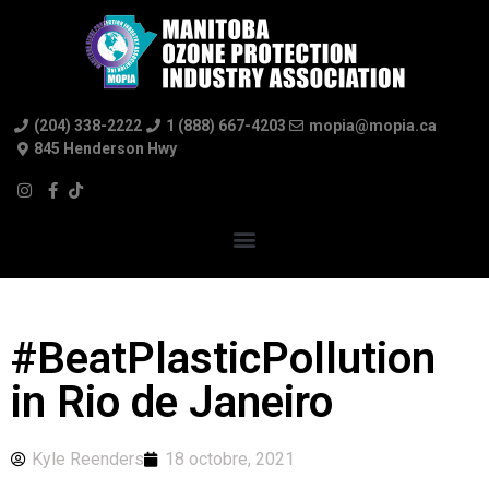
(204) 338-2222
1 (888) 667-4203
mopia@mopia.ca
845 Henderson Hwy
#BeatPlasticPollution
in Rio de Janeiro
Kyle Reenders
18 octobre, 2021