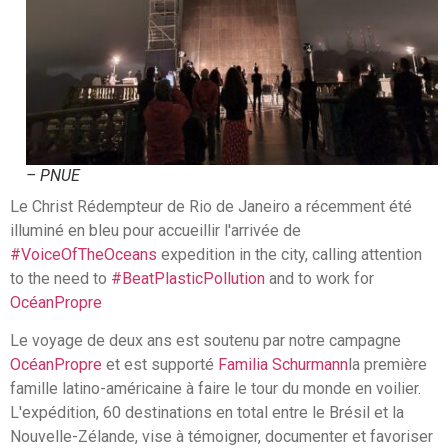
– PNUE
Le Christ Rédempteur de Rio de Janeiro a récemment été
illuminé en bleu pour accueillir l'arrivée de
#VoiceOfTheOceans
expedition in the city, calling attention
to the need to
#BeatPlasticPollution
and to work for
OcéanPropre
Le voyage de deux ans est soutenu par notre campagne
OcéanPropre
et est supporté
Familia Schurmann
la première
famille latino-américaine à faire le tour du monde en voilier.
L'expédition, 60 destinations en total entre le Brésil et la
Nouvelle-Zélande, vise à témoigner, documenter et favoriser