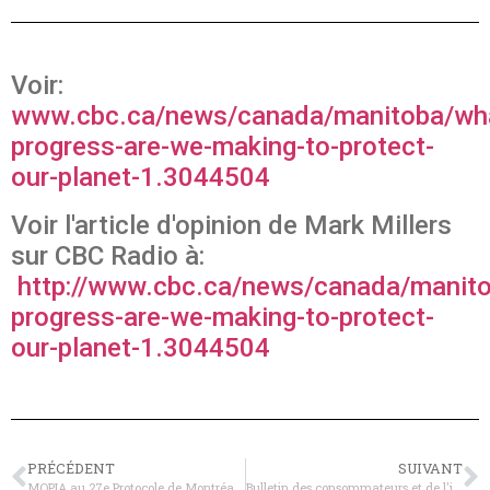
Voir:
www.cbc.ca/news/canada/manitoba/wh
progress-are-we-making-to-protect-
our-planet-1.3044504
Voir l'article d'opinion de Mark Millers
sur CBC Radio à:
http://www.cbc.ca/news/canada/manit
progress-are-we-making-to-protect-
our-planet-1.3044504
PRÉCÉDENT
SUIVANT
MOPIA au 27e Protocole de Montréal MOP à Dubaï
Bulletin des consommateurs et de l'industrie