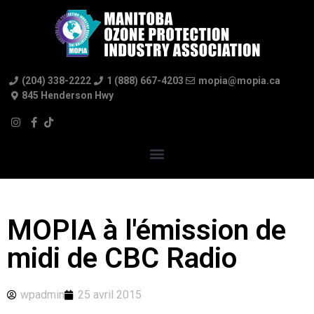
(204) 338-2222
1 (888) 667-4203
mopia@mopia.ca
845 Henderson Hwy
MOPIA à l'émission de
midi de CBC Radio
wpadmin
25 avril 2015